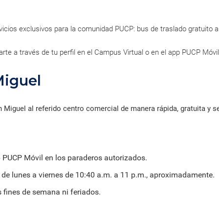
ica y gobierno.
iantes organizados en torno a
creaciones intelectuales gen
Información de contacto de l
 de la Iglesia
s de investigación de común
por nuestros investigadores,
oficinas, direcciones y otras
rés que generan conocimiento
innovadores y creadores.
unidades.
rma colaborativa.
vicios exclusivos para la comunidad PUCP: bus de traslado gratuito a
Directorio de servicios
arte a través de tu perfil en el Campus Virtual o en el app PUCP Móvil
Servicios académicos, de sal
consultorías, capacitaciones 
instalaciones.
Miguel
 Miguel al referido centro comercial de manera rápida, gratuita y s
pp PUCP Móvil en los paraderos autorizados.
 de lunes a viernes de 10:40 a.m. a 11 p.m., aproximadamente.
 fines de semana ni feriados.