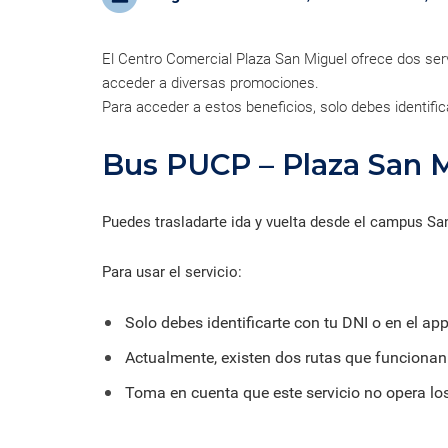
formación ejecutiva.
incentivos orientados al
polít
estud
Autoridades
incremento de la producción en
tema
Portal de Transparencia
investigación, innovación y
inte
Comité Electoral
creación.
de fo
El Centro Comercial Plaza San Miguel ofrece dos ser
Universitario
acceder a diversas promociones.
Defensoría Universitaria
Para acceder a estos beneficios, solo debes identific
PUCP en Cifras
Historia
Bus PUCP – Plaza San 
Distinciones
Puedes trasladarte ida y vuelta desde el campus San
Para usar el servicio:
Solo debes identificarte con tu DNI o en el a
Actualmente, existen dos rutas que funcionan
Toma en cuenta que este servicio no opera los