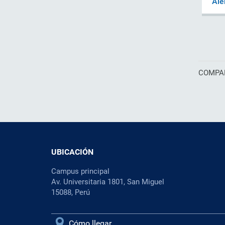
Ale
COMPAR
UBICACIÓN
Campus principal
Av. Universitaria 1801, San Miguel
15088, Perú
Cómo llegar