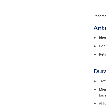
Recomen
Ant
Iden
Cono
Reti
Dur
Trat
Mien
los 
Al t