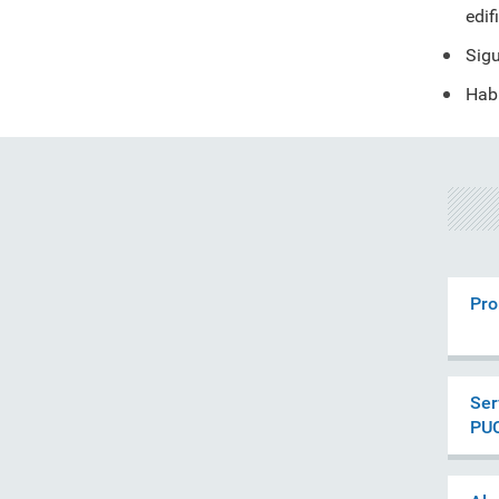
edif
Sigu
Habr
Pro
Ser
PU