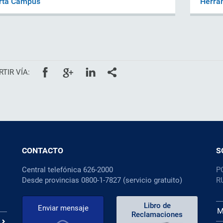
rta Campus
Herra
TIR VÍA:
CONTACTO
S
Central telefónica 626-2000
P
Desde provincias 0800-1-7827 (servicio gratuito)
R
Libro de
Enviar mensaje
M
Reclamaciones