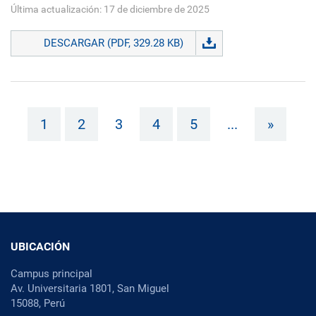
Última actualización: 17 de diciembre de 2025
DESCARGAR (PDF, 329.28 KB)
1
2
3
4
5
...
»
UBICACIÓN
Campus principal
Av. Universitaria 1801, San Miguel
15088, Perú