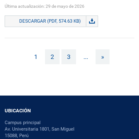
Última actualización: 29 de mayo de 2026
DESCARGAR (PDF, 574.63 KB)
1
2
3
...
»
UBICACIÓN
Campus principal
Av. Universitaria 1801, San Miguel
15088, Perú