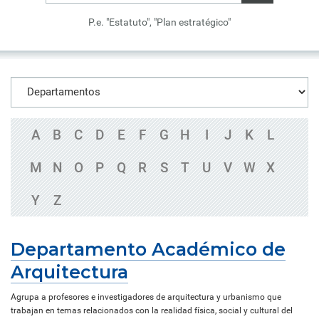
P.e. "Estatuto", "Plan estratégico"
A
B
C
D
E
F
G
H
I
J
K
L
M
N
O
P
Q
R
S
T
U
V
W
X
Y
Z
Departamento Académico de
Arquitectura
Agrupa a profesores e investigadores de arquitectura y urbanismo que
trabajan en temas relacionados con la realidad física, social y cultural del