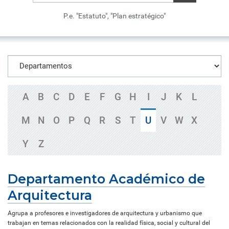
P.e. "Estatuto", "Plan estratégico"
A
B
C
D
E
F
G
H
I
J
K
L
M
N
O
P
Q
R
S
T
U
V
W
X
Y
Z
Departamento Académico de
Arquitectura
Agrupa a profesores e investigadores de arquitectura y urbanismo que
trabajan en temas relacionados con la realidad física, social y cultural del