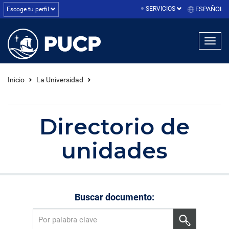
SERVICIOS
ESPAÑOL
Escoge tu perfil
linea1
linea2
linea3
Inicio
La Universidad
Directorio de
unidades
Buscar documento: