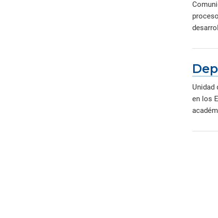
Comunid
proceso
desarrol
Dep
Unidad 
en los 
académi