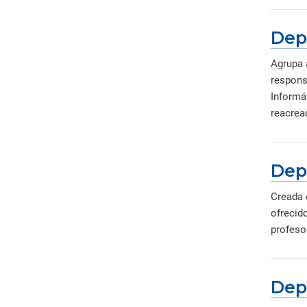
Dep
Agrupa 
responsa
Informá
reacread
Dep
Creada 
ofrecid
profesor
Dep