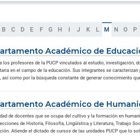
ica y gobierno.
iantes organizados en torno a
creaciones intelectuales gen
Información de contacto de l
 de la Iglesia
s de investigación de común
por nuestros investigadores,
oficinas, direcciones y otras
rés que generan conocimiento
innovadores y creadores.
unidades.
rma colaborativa.
Directorio de servicios
B
C
D
E
F
G
H
I
J
K
L
M
N
O
P
Servicios académicos, de sal
consultorías, capacitaciones 
instalaciones.
artamento Académico de Educaci
a los profesores de la PUCP vinculados al estudio, investigación, d
itaria en el campo de la educación. Sus integrantes se caracterizan
, así como por la búsqueda constante de generar conocimiento que c
artamento Académico de Humani
ad de docentes que se ocupa del cultivo y la formación en humanid
ecciones de Historia, Filosofía, Lingüística y Literatura, Trabajo So
ión. Atiende el dictado de cursos de las unidades PUCP que lo solic