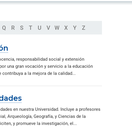
eradas
de nuestros investigadores,
as
Brinda la ubicación exacta de
innovadores y creadores durante el
todas las instalaciones de la PUCP,
proceso de generación de nuevo
dentro y fuera del campus.
conocimiento.
Asociaciones y redes
Q
R
S
T
U
V
W
X
Y
Z
ud,
Información sobre los vínculos de
e
la PUCP con instituciones
nacionales e internacionales.
ón
ocencia, responsabilidad social y extensión
 por una gran vocación y servicio a la educación
ontribuya a la mejora de la calidad...
dades
ades en nuestra Universidad. Incluye a profesores
cial, Arqueología, Geografía, y Ciencias de la
iten, y promueve la investigación, el...