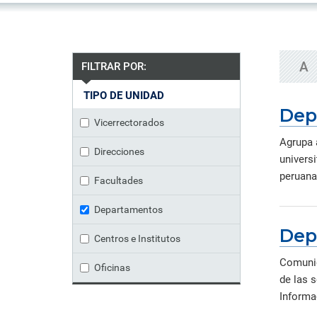
formación ejecutiva.
incentivos orientados al
polít
estud
Autoridades
incremento de la producción en
tema
Portal de Transparencia
investigación, innovación y
inte
Comité Electoral
creación.
de fo
Universitario
A
FILTRAR POR:
Defensoría Universitaria
PUCP en Cifras
TIPO DE UNIDAD
Historia
Dep
Vicerrectorados
Distinciones
Agrupa 
Direcciones
univers
peruana
Facultades
Departamentos
Dep
Centros e Institutos
Comunid
Oficinas
de las s
Informac