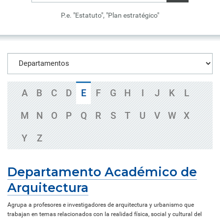
P.e. "Estatuto", "Plan estratégico"
A
B
C
D
E
F
G
H
I
J
K
L
M
N
O
P
Q
R
S
T
U
V
W
X
Y
Z
Departamento Académico de
Arquitectura
Agrupa a profesores e investigadores de arquitectura y urbanismo que
trabajan en temas relacionados con la realidad física, social y cultural del