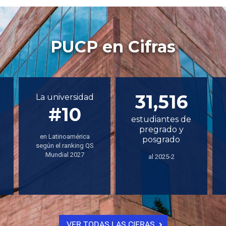
PUCP en Cifras
31,516
La universidad
#10
estudiantes de
pregrado y
en Latinoamérica
posgrado
según el ranking QS
Mundial 2027
al 2025-2
VER TODAS LAS CIFRAS