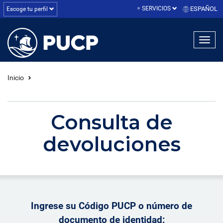
SERVICIOS
ESPAÑOL
Escoge tu perfil
linea1
linea2
linea3
Inicio
Consulta de
devoluciones
Ingrese su Código PUCP o número de
documento de identidad: