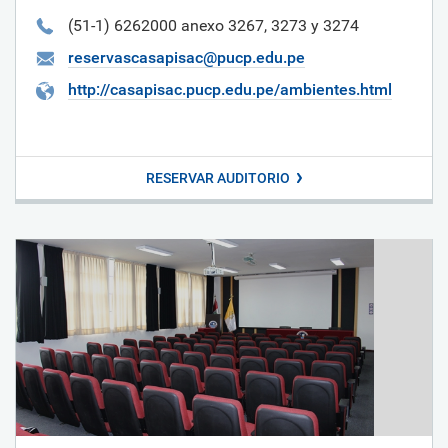
(51-1) 6262000 anexo 3267, 3273 y 3274
reservascasapisac@pucp.edu.pe
http://casapisac.pucp.edu.pe/ambientes.html
RESERVAR AUDITORIO