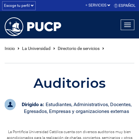
SERVICIOS
ESPAÑOL
Escoge tu perfil
linea1
linea2
linea3
Inicio
La Universidad
Directorio de servicios
Auditorios
Dirigido a:
Estudiantes, Administrativos, Docentes,
Egresados, Empresas y organizaciones externas
La Pontificia Universidad Católica cuenta con diversos auditorios muy bien
acondicionados para la realización de charlas, conciertos, seminarios y otros