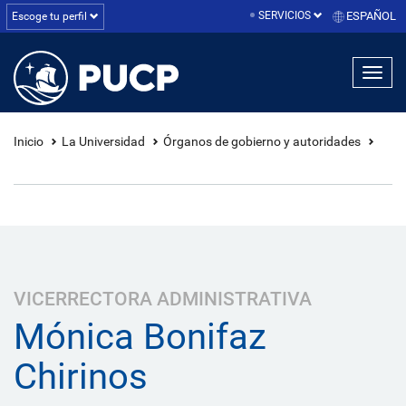
SERVICIOS
ESPAÑOL
Escoge tu perfil
linea1
linea2
linea3
Inicio
La Universidad
Órganos de gobierno y autoridades
VICERRECTORA ADMINISTRATIVA
Mónica Bonifaz
Chirinos