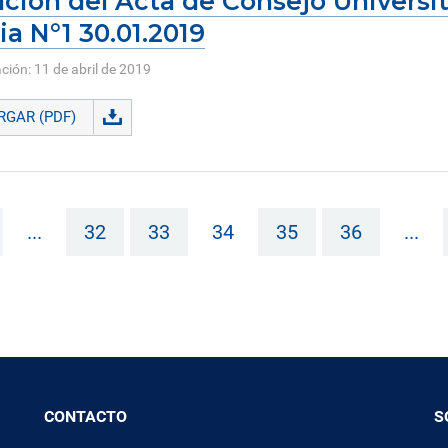
ción del Acta de Consejo Universit
ia N°1 30.01.2019
ción: 11 de abril de 2019
GAR (PDF)
...
32
33
34
35
36
...
CONTACTO
S