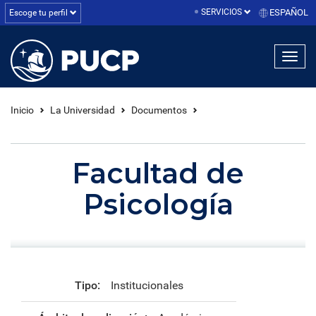
SERVICIOS
ESPAÑOL
Escoge tu perfil
linea1
linea2
linea3
Inicio
La Universidad
Documentos
Facultad de
Psicología
Tipo:
Institucionales