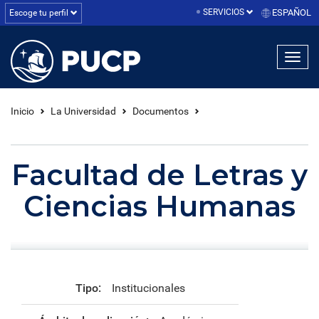
SERVICIOS
ESPAÑOL
Escoge tu perfil
linea1
linea2
linea3
Inicio
La Universidad
Documentos
Facultad de Letras y
Ciencias Humanas
Tipo:
Institucionales