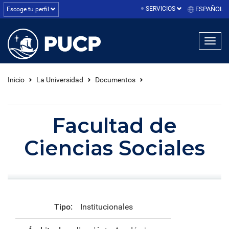
SERVICIOS
ESPAÑOL
Escoge tu perfil
linea1
linea2
linea3
Inicio
La Universidad
Documentos
Facultad de
Ciencias Sociales
Tipo:
Institucionales