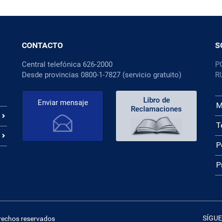
CONTACTO
S
Central telefónica 626-2000
P
Desde provincias 0800-1-7827 (servicio gratuito)
R
Libro de
Enviar mensaje
M
Reclamaciones
T
P
P
SÍGUE
erechos reservados