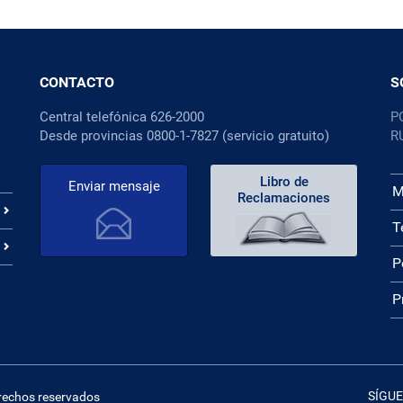
CONTACTO
S
Central telefónica 626-2000
P
Desde provincias 0800-1-7827 (servicio gratuito)
R
Libro de
Enviar mensaje
M
Reclamaciones
T
P
P
SÍGUE
erechos reservados