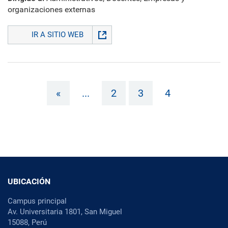
organizaciones externas
IR A SITIO WEB
«
...
2
3
4
UBICACIÓN
Campus principal
Av. Universitaria 1801, San Miguel
15088, Perú