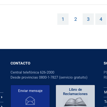
1
2
3
4
CONTACTO
S
Central telefónica 626-2000
P
Desde provincias 0800-1-7827 (servicio gratuito)
R
Libro de
Enviar mensaje
M
Reclamaciones
T