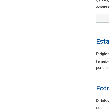
Velamos
administ
Est
Dirigido
La univ
por el c
Fot
Dirigido
Modalid