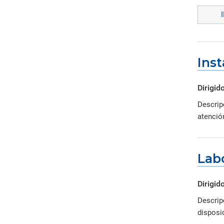
Inst
Dirigido
Descrip
atención
Lab
Dirigido
Descrip
disposic