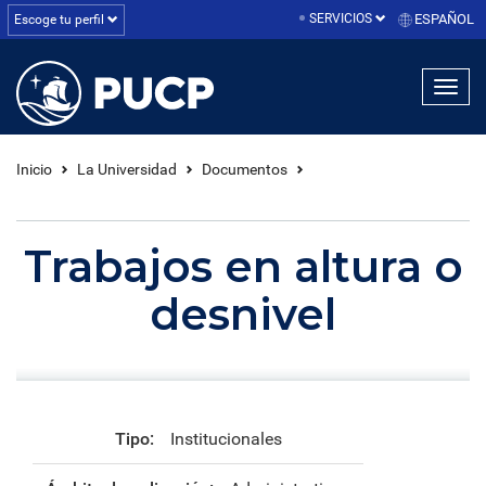
SERVICIOS
ESPAÑOL
Escoge tu perfil
linea1
linea2
linea3
Inicio
La Universidad
Documentos
Trabajos en altura o
desnivel
Tipo:
Institucionales