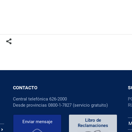
CONTACTO
S
Central telefónica 626-2000
P
Desde provincias 0800-1-7827 (servicio gratuito)
R
Libro de
Enviar mensaje
M
Reclamaciones