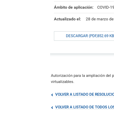
formación ejecutiva.
incentivos orientados al
polít
estud
Autoridades
incremento de la producción en
tema
Portal de Transparencia
Ámbito de aplicación:
COVID-1
investigación, innovación y
inte
Comité Electoral
creación.
de fo
Universitario
Actualizado el:
28 de marzo de
Defensoría Universitaria
PUCP en Cifras
DESCARGAR (PDF,852.69 KB
Historia
Distinciones
Autorización para la ampliación del 
virtualizables.
VOLVER A LISTADO DE RESOLUC
VOLVER A LISTADO DE TODOS L