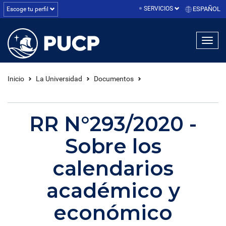
SERVICIOS
ESPAÑOL
Escoge tu perfil
linea1
linea2
linea3
Inicio
La Universidad
Documentos
RR N°293/2020 -
Sobre los
calendarios
académico y
económico