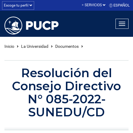
SERVICIOS
ESPAÑOL
Escoge tu perfil
linea1
linea2
linea3
Inicio
La Universidad
Documentos
Resolución del
Consejo Directivo
N° 085-2022-
SUNEDU/CD