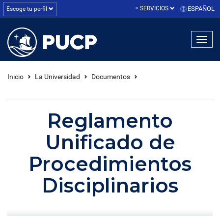
SERVICIOS
ESPAÑOL
Escoge tu perfil
linea1
linea2
linea3
Inicio
La Universidad
Documentos
Reglamento
Unificado de
Procedimientos
Disciplinarios