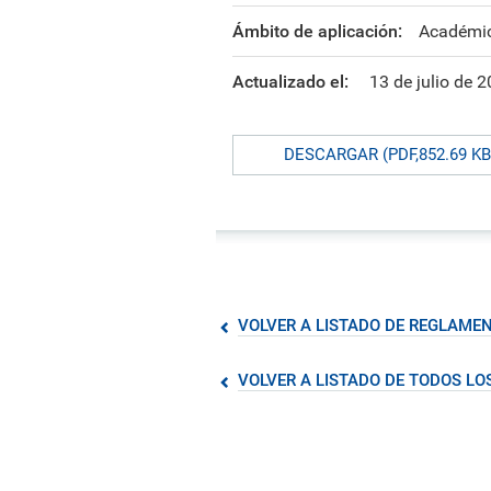
formación ejecutiva.
incentivos orientados al
polít
estud
Autoridades
incremento de la producción en
tema
Portal de Transparencia
Ámbito de aplicación:
Académi
investigación, innovación y
inte
Comité Electoral
creación.
de fo
Universitario
Actualizado el:
13 de julio de 
Defensoría Universitaria
PUCP en Cifras
DESCARGAR (PDF,852.69 KB
Historia
Distinciones
VOLVER A LISTADO DE REGLAME
VOLVER A LISTADO DE TODOS L