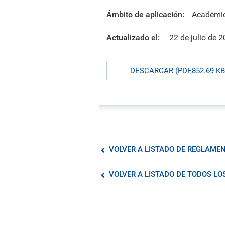
formación ejecutiva.
incentivos orientados al
polít
estud
Autoridades
incremento de la producción en
tema
Portal de Transparencia
Ámbito de aplicación:
Académi
investigación, innovación y
inte
Comité Electoral
creación.
de fo
Universitario
Actualizado el:
22 de julio de 
Defensoría Universitaria
PUCP en Cifras
DESCARGAR (PDF,852.69 KB
Historia
Distinciones
VOLVER A LISTADO DE REGLAME
VOLVER A LISTADO DE TODOS L