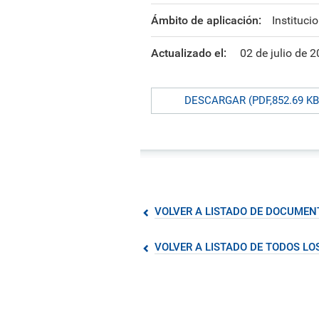
formación ejecutiva.
incentivos orientados al
polít
estud
Autoridades
incremento de la producción en
tema
Portal de Transparencia
Ámbito de aplicación:
Instituci
investigación, innovación y
inte
Comité Electoral
creación.
de fo
Universitario
Actualizado el:
02 de julio de 
Defensoría Universitaria
PUCP en Cifras
DESCARGAR (PDF,852.69 KB
Historia
Distinciones
VOLVER A LISTADO DE DOCUMEN
VOLVER A LISTADO DE TODOS L