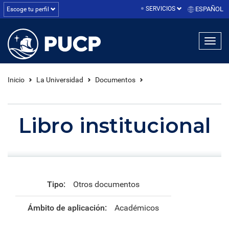
SERVICIOS
ESPAÑOL
Escoge tu perfil
linea1
linea2
linea3
Inicio
La Universidad
Documentos
Libro institucional
Tipo:
Otros documentos
Ámbito de aplicación:
Académicos