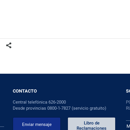
CONTACTO
S
Central telefónica 626-2000
P
Desde provincias 0800-1-7827 (servicio gratuito)
R
Libro de
Enviar mensaje
M
Reclamaciones