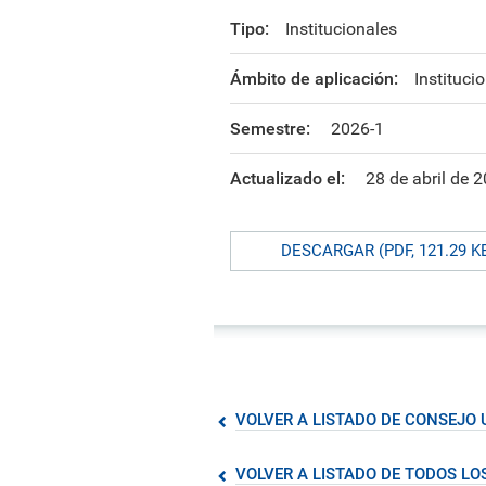
formación ejecutiva.
incentivos orientados al
polít
estud
Autoridades
incremento de la producción en
tema
Portal de Transparencia
Tipo:
Institucionales
investigación, innovación y
inte
Comité Electoral
creación.
de fo
Universitario
Ámbito de aplicación:
Instituci
Defensoría Universitaria
Semestre:
2026-1
PUCP en Cifras
Historia
Actualizado el:
28 de abril de 
Distinciones
DESCARGAR (PDF, 121.29 K
VOLVER A LISTADO DE CONSEJO 
VOLVER A LISTADO DE TODOS L