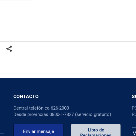
CONTACTO
S
Central telefónica 626-2000
P
Desde provincias 0800-1-7827 (servicio gratuito)
R
Libro de
Enviar mensaje
M
Reclamaciones