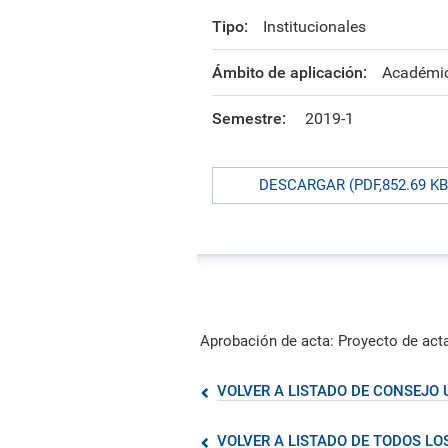
formación ejecutiva.
incentivos orientados al
polít
estud
Autoridades
incremento de la producción en
tema
Portal de Transparencia
Tipo:
Institucionales
investigación, innovación y
inte
Comité Electoral
creación.
de fo
Universitario
Ámbito de aplicación:
Académi
Defensoría Universitaria
Semestre:
2019-1
PUCP en Cifras
Historia
Distinciones
DESCARGAR (PDF,852.69 KB
Aprobación de acta: Proyecto de acta
VOLVER A LISTADO DE CONSEJO 
VOLVER A LISTADO DE TODOS L