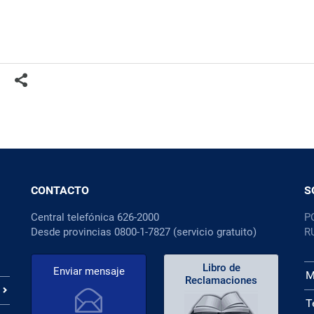
CONTACTO
S
Central telefónica 626-2000
P
Desde provincias 0800-1-7827 (servicio gratuito)
R
Libro de
Enviar mensaje
M
Reclamaciones
T