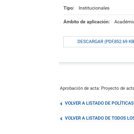
formación ejecutiva.
incentivos orientados al
polít
estud
Autoridades
incremento de la producción en
tema
Portal de Transparencia
Tipo:
Institucionales
investigación, innovación y
inte
Comité Electoral
creación.
de fo
Universitario
Ámbito de aplicación:
Académi
Defensoría Universitaria
PUCP en Cifras
DESCARGAR (PDF,852.69 KB
Historia
Distinciones
Aprobación de acta: Proyecto de acta
VOLVER A LISTADO DE POLÍTICAS
VOLVER A LISTADO DE TODOS L