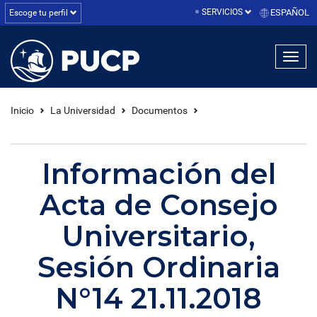
SERVICIOS
ESPAÑOL
Escoge tu perfil
linea1
linea2
linea3
Inicio
La Universidad
Documentos
Información del
Acta de Consejo
Universitario,
Sesión Ordinaria
N°14 21.11.2018