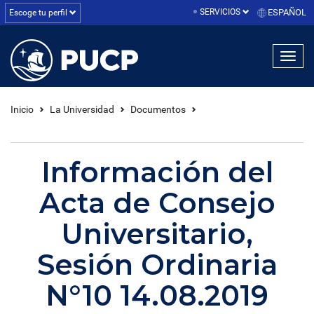
SERVICIOS
ESPAÑOL
Escoge tu perfil
linea1
linea2
linea3
Inicio
La Universidad
Documentos
Información del
Acta de Consejo
Universitario,
Sesión Ordinaria
N°10 14.08.2019