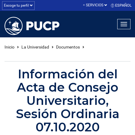
SERVICIOS
ESPAÑOL
Escoge tu perfil
linea1
linea2
linea3
Inicio
La Universidad
Documentos
Información del
Acta de Consejo
Universitario,
Sesión Ordinaria
07.10.2020