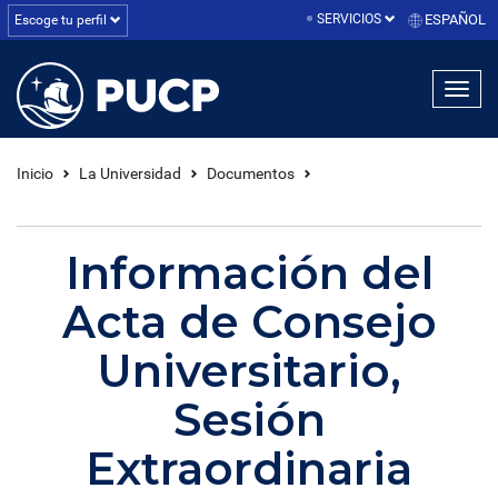
SERVICIOS
ESPAÑOL
Escoge tu perfil
linea1
linea2
linea3
Inicio
La Universidad
Documentos
Información del
Acta de Consejo
Universitario,
Sesión
Extraordinaria