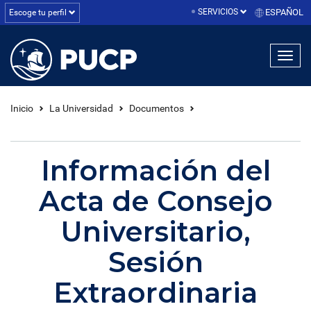
SERVICIOS
ESPAÑOL
Escoge tu perfil
linea1
linea2
linea3
Inicio
La Universidad
Documentos
Información del
Acta de Consejo
Universitario,
Sesión
Extraordinaria