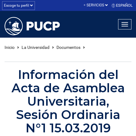
SERVICIOS
ESPAÑOL
Escoge tu perfil
linea1
linea2
linea3
Inicio
La Universidad
Documentos
Información del
Acta de Asamblea
Universitaria,
Sesión Ordinaria
N°1 15.03.2019