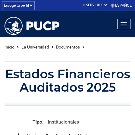
SERVICIOS
ESPAÑOL
Escoge tu perfil
linea1
linea2
linea3
Inicio
La Universidad
Documentos
Estados Financieros
Auditados 2025
Tipo:
Institucionales