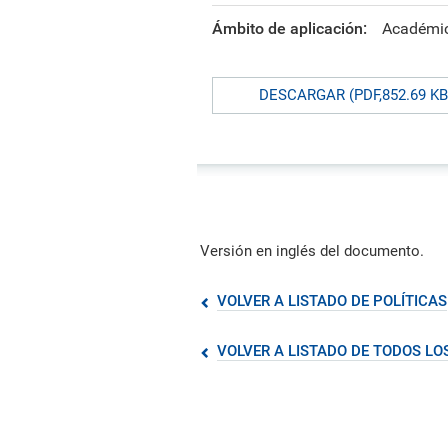
formación ejecutiva.
incentivos orientados al
polít
estud
Autoridades
incremento de la producción en
tema
Portal de Transparencia
Ámbito de aplicación:
Académi
investigación, innovación y
inte
Comité Electoral
creación.
de fo
Universitario
DESCARGAR (PDF,852.69 KB
Defensoría Universitaria
PUCP en Cifras
Historia
Distinciones
Versión en inglés del documento.
VOLVER A LISTADO DE POLÍTICAS
VOLVER A LISTADO DE TODOS L