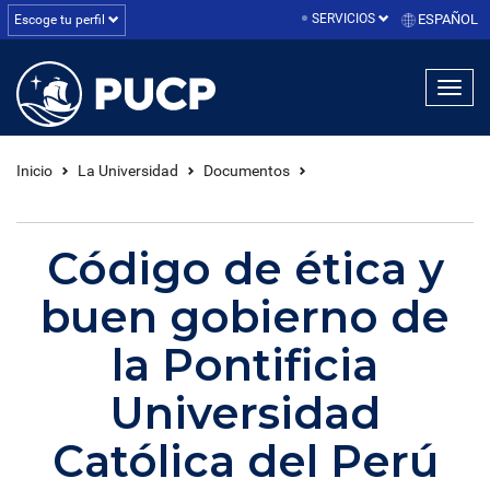
SERVICIOS
ESPAÑOL
Escoge tu perfil
linea1
linea2
linea3
Inicio
La Universidad
Documentos
Código de ética y
buen gobierno de
la Pontificia
Universidad
Católica del Perú