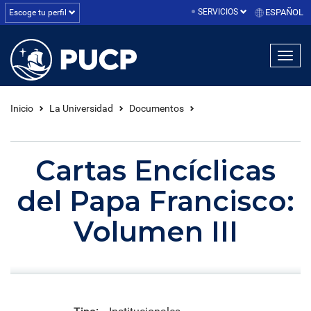
SERVICIOS
ESPAÑOL
Escoge tu perfil
linea1
linea2
linea3
Inicio
La Universidad
Documentos
Cartas Encíclicas
del Papa Francisco:
Volumen III