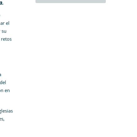
a.
e
ar el
 su
 retos
a
del
on en
glesias
es,