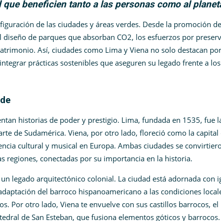
d que beneficien tanto a las personas como al planet
nfiguración de las ciudades y áreas verdes. Desde la promoción d
 el diseño de parques que absorban CO2, los esfuerzos por preserv
patrimonio. Así, ciudades como Lima y Viena no solo destacan por
integrar prácticas sostenibles que aseguren su legado frente a los
nde
ntan historias de poder y prestigio. Lima, fundada en 1535, fue l
arte de Sudamérica. Viena, por otro lado, floreció como la capital 
ncia cultural y musical en Europa. Ambas ciudades se convirtier
as regiones, conectadas por su importancia en la historia.
un legado arquitectónico colonial. La ciudad está adornada con i
adaptación del barroco hispanoamericano a las condiciones local
s. Por otro lado, Viena te envuelve con sus castillos barrocos, el
tedral de San Esteban, que fusiona elementos góticos y barrocos.