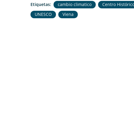
Etiquetas:
cambio climatico
Centro Históric
UNESCO
Viena