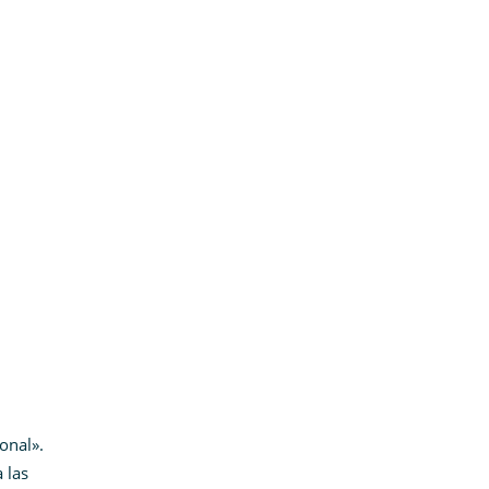
onal».
 las