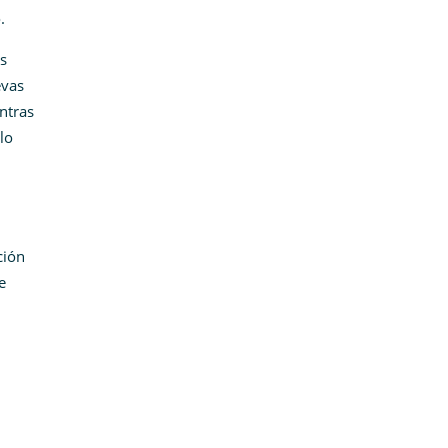
.
s
evas
ntras
lo
ción
e