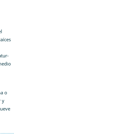
l
aíces
tur-
medio
ma o
 y
mueve