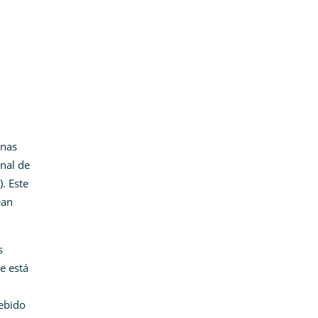
unas
nal de
. Este
ean
s
e está
debido