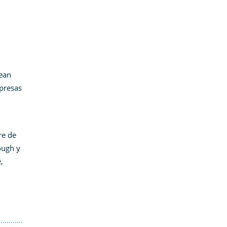
sean
mpresas
re de
ough y
,