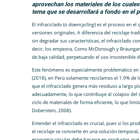
aprovechan los materiales de los cuales
tema que se desarrollará a fondo en el p
El infraciclado (o
downcycling
) es el proceso en el
versiones originales. A diferencia del reciclaje t
sin degradar sus características, el infraciclado c
decir, los empeora. Como McDonough y Braungart a
de baja calidad, perpetuando el uso insostenible 
Este fenómeno es especialmente problemático en 
(2018), en Perú solamente reciclamos el 1.9% de
que el infraciclado genera más residuos a largo pl
adecuadamente, lo que contribuye al colapso del sis
ciclo de materiales de forma eficiente, lo que limi
Doberstein, 2008).
Entender el infraciclado es crucial, pues si los pr
el reciclaje se convierte en una solución temporal
economía circular debe basarse en productos que p