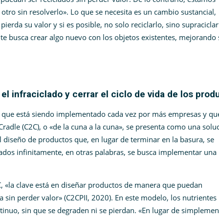
ro sin resolverlo». Lo que se necesita es un cambio sustancial,
ierda su valor y si es posible, no solo reciclarlo, sino supraciclar
ente busca crear algo nuevo con los objetos existentes, mejorando
 el infraciclado y cerrar el ciclo de vida de los pro
a que está siendo implementado cada vez por más empresas y qu
o Cradle (C2C), o «de la cuna a la cuna», se presenta como una solu
 diseño de productos que, en lugar de terminar en la basura, se
ados infinitamente, en otras palabras, se busca implementar una
, «la clave está en diseñar productos de manera que puedan
ia sin perder valor» (C2CPII, 2020)​. En este modelo, los nutrientes
ntinuo, sin que se degraden ni se pierdan. «En lugar de simplemen