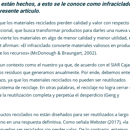
 están hechos, a esto se le conoce como infraciclad
resente artículo.
 que los materiales reciclados pierden calidad y valor con respecto
radicional, que busca transformar productos para darles una nueva 
onvierte los materiales en algo de menor calidad y menor utilidad, 
firman: «El infraciclado convierte materiales valiosos en produ
de los recursos» (McDonough & Braungart, 2002)​.
un contexto como el nuestro ya que, de acuerdo con el SIAR Caj
 los residuos que generamos anualmente. Por ende, debemos ent
azo, ya que los materiales reciclados no pueden ser reutilizados
tema de reciclaje. En otras palabras, el reciclaje no logra cerrar 
ta la reutilización completa y perpetúa el desperdicio (Geng y
oductos reciclados no están diseñados para ser reutilizados a largo 
, no en una respuesta definitiva. Como señala Webster (2017), «la
uedan ser reciclados sin perder valor. De lo contrario, estamos