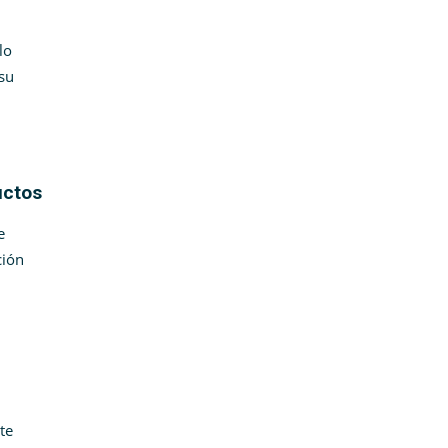
lo
 su
ductos
e
ción
te