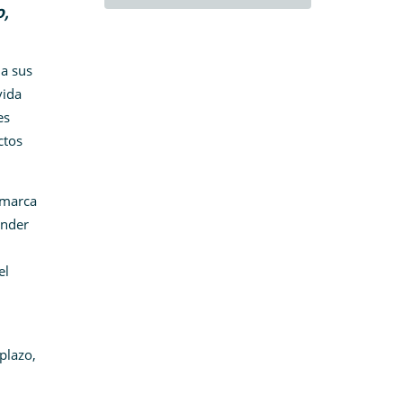
o,
 a sus
vida
es
ctos
amarca
ender
el
plazo,