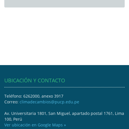
UBICACIÓN Y CONTACTO
Teléfono: 6262000, anexo 3917
Correo:
climadecambios@pucp.edu.pe
Av. Universitaria 1801, San Miguel, apartado postal 1761, Lima
100, Perú
Ver ubicación en Google Maps »