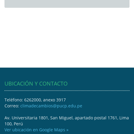
UBICACIÓN Y CONTACTO
Teléfono: 6262000, anexo 3917
Correo:
climadecambios@pucp.edu.pe
Av. Universitaria 1801, San Miguel, apartado postal 1761, Lima
100, Perú
Ver ubicación en Google Maps »