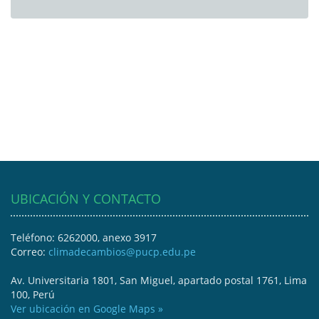
UBICACIÓN Y CONTACTO
Teléfono: 6262000, anexo 3917
Correo:
climadecambios@pucp.edu.pe
Av. Universitaria 1801, San Miguel, apartado postal 1761, Lima
100, Perú
Ver ubicación en Google Maps »