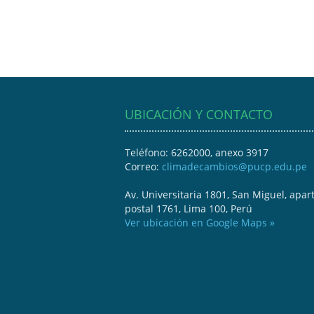
UBICACIÓN Y CONTACTO
Teléfono: 6262000, anexo 3917
Correo:
climadecambios@pucp.edu.pe
Av. Universitaria 1801, San Miguel, apar
postal 1761, Lima 100, Perú
Ver ubicación en Google Maps »