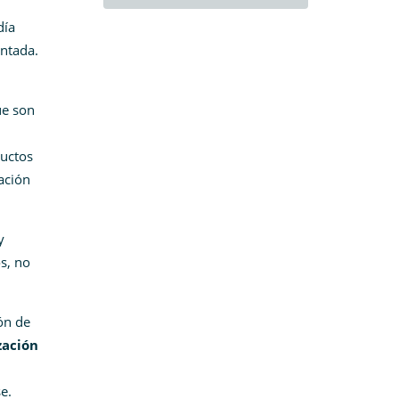
día
entada.
ue son
ductos
ación
y
s, no
ón de
zación
e.