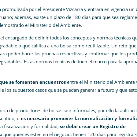
 promulgada por el Presidente Vizcarra y entrará en vigencia un 
Peruano; además, existe un plazo de 180 días para que sea reglam
 demostrado el Ministerio del Ambiente.
el encargado de definir todos los conceptos y normas técnicas q
gradable o qué califica a una bolsa como reutilizable. Un reto que
ra poder hacer las pruebas respectivas y confirmar que los pro
gradables. Estas normas técnicas definen el marco para la aprob
 que se fomenten encuentros
entre el Ministerio del Ambiente 
alle los supuestos casos que se puedan generar a futuro y que esto
ría de productores de bolsas son informales, por ello la aplicaci
sentido, o
es necesario promover la normalización y formali
a fiscalización y formalidad,
se debe crear un Registro de
í que quienes estén en el negocio, tienen 120 días para registrars