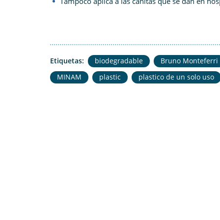
Tampoco aplica a las cañitas que se dan en hospi
Etiquetas:
biodegradable
Bruno Monteferri
MINAM
plastic
plastico de un solo uso