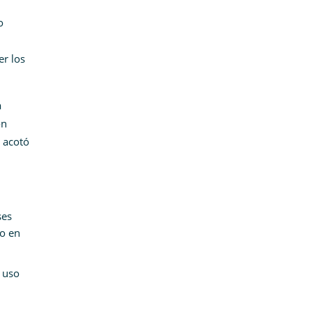
o
er los
a
on
 acotó
ses
o en
e uso