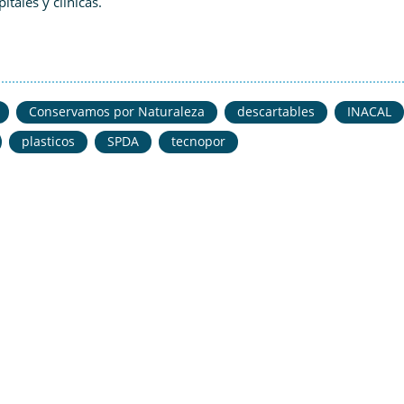
tales y clínicas.
Conservamos por Naturaleza
descartables
INACAL
plasticos
SPDA
tecnopor