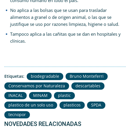
consumo humano en todo el país.
No aplica a las bolsas que se usan para trasladar
alimentos a granel o de origen animal, o las que se
justifique se uso por razones limpieza, higiene o salud.
Tampoco aplica a las cañitas que se dan en hospitales y
clínicas.
Etiquetas:
biodegradable
Bruno Monteferri
Conservamos por Naturaleza
descartables
INACAL
MINAM
plastic
plastico de un solo uso
plasticos
SPDA
tecnopor
NOVEDADES RELACIONADAS