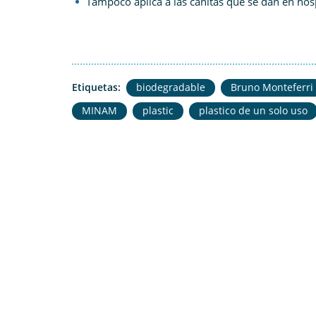
Tampoco aplica a las cañitas que se dan en hospi
Etiquetas:
biodegradable
Bruno Monteferri
MINAM
plastic
plastico de un solo uso