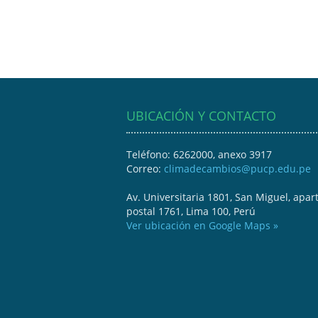
UBICACIÓN Y CONTACTO
Teléfono: 6262000, anexo 3917
Correo:
climadecambios@pucp.edu.pe
Av. Universitaria 1801, San Miguel, apar
postal 1761, Lima 100, Perú
Ver ubicación en Google Maps »