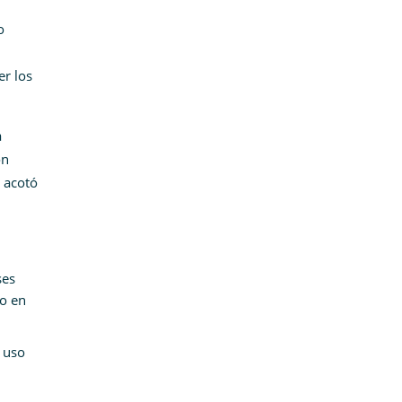
o
er los
a
on
 acotó
ses
o en
e uso