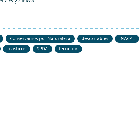
tales y clínicas.
Conservamos por Naturaleza
descartables
INACAL
plasticos
SPDA
tecnopor