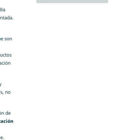
día
entada.
ue son
ductos
ación
y
s, no
ón de
zación
e.