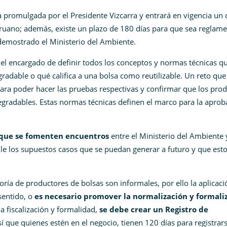
 promulgada por el Presidente Vizcarra y entrará en vigencia un 
Peruano; además, existe un plazo de 180 días para que sea reglam
 demostrado el Ministerio del Ambiente.
el encargado de definir todos los conceptos y normas técnicas q
gradable o qué califica a una bolsa como reutilizable. Un reto que
ra poder hacer las pruebas respectivas y confirmar que los pro
gradables. Estas normas técnicas definen el marco para la aprob
 que se fomenten encuentros
entre el Ministerio del Ambiente 
alle los supuestos casos que se puedan generar a futuro y que esto
ría de productores de bolsas son informales, por ello la aplicaci
sentido, o
es necesario promover la normalización y formali
a fiscalización y formalidad,
se debe crear un Registro de
í que quienes estén en el negocio, tienen 120 días para registrars